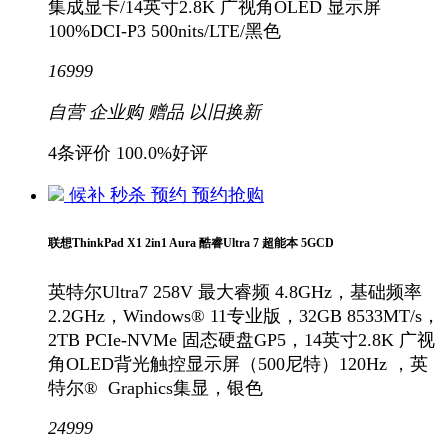
集成显卡/14英寸2.8K 广视角OLED 显示屏
100%DCI-P3 500nits/LTE/黑色
16999
自营
企业购
赠品
以旧换新
4条评价
100.0%好评
候补
秒杀
预约
预约抢购
联想ThinkPad X1 2in1 Aura 酷睿Ultra 7 超能本 5GCD
英特尔Ultra7 258V 最大睿频 4.8GHz，基础频率
2.2GHz，Windows® 11专业版，32GB 8533MT/s，
2TB PCIe-NVMe 固态硬盘GP5，14英寸2.8K 广视
角OLED背光触控显示屏（500尼特）120Hz ，英
特尔® Graphics集显，银色
24999