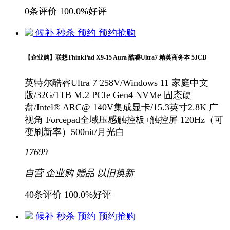
0条评价
100.0%好评
候补
秒杀
预约
预约抢购
【企业购】联想ThinkPad X9-15 Aura 酷睿Ultra7 精英商务本 5JCD
英特尔酷睿Ultra 7 258V/Windows 11 家庭中文
版/32G/1TB M.2 PCIe Gen4 NVMe 固态硬
盘/Intel® ARC@ 140V集成显卡/15.3英寸2.8K 广
视角 Forcepad全域压感触控板+触控屏 120Hz（可
变刷新率）500nit/月光白
17699
自营
企业购
赠品
以旧换新
40条评价
100.0%好评
候补
秒杀
预约
预约抢购