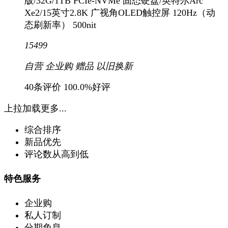
版/32G/1TB PCIe-NVMe 固态硬盘/英特尔Arc
Xe2/15英寸2.8K 广视角OLED触控屏 120Hz（动
态刷新率） 500nit
15499
自营
企业购
赠品
以旧换新
40条评价
100.0%好评
上拉加载更多...
综合排序
新品优先
评论数从高到低
特色服务
企业购
私人订制
分期免息