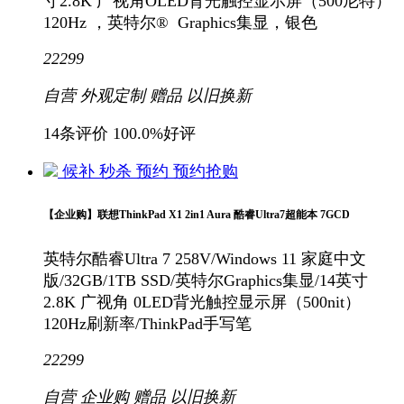
寸2.8K 广视角OLED背光触控显示屏（500尼特）
120Hz ，英特尔® Graphics集显，银色
22299
自营
外观定制
赠品
以旧换新
14条评价
100.0%好评
候补
秒杀
预约
预约抢购
【企业购】联想ThinkPad X1 2in1 Aura 酷睿Ultra7超能本 7GCD
英特尔酷睿Ultra 7 258V/Windows 11 家庭中文
版/32GB/1TB SSD/英特尔Graphics集显/14英寸
2.8K 广视角 0LED背光触控显示屏（500nit）
120Hz刷新率/ThinkPad手写笔
22299
自营
企业购
赠品
以旧换新