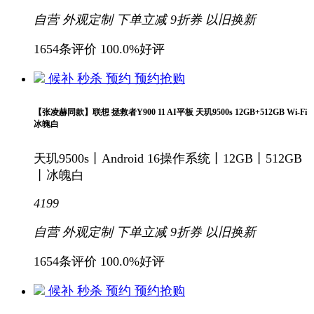
自营
外观定制
下单立减
9折
券
以旧换新
1654条评价
100.0%好评
候补
秒杀
预约
预约抢购
【张凌赫同款】联想 拯救者Y900 11 AI平板 天玑9500s 12GB+512GB Wi-Fi
冰魄白
天玑9500s丨Android 16操作系统丨12GB丨512GB
丨冰魄白
4199
自营
外观定制
下单立减
9折
券
以旧换新
1654条评价
100.0%好评
候补
秒杀
预约
预约抢购