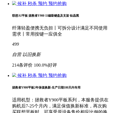
候补
秒杀
预约
预约抢购
联想AI平板 拯救者Y900 11磁吸键盘及支架 钛晶黑
纤薄轻盈便携无负担丨可拆分设计满足不同使用
需求丨常用按键一应俱全
499
自营
以旧换新
214条评价
100.0%好评
候补
秒杀
预约
预约抢购
拯救者Y900平板2年保值换新-生产日期180天内专用
适用机型：拯救者Y900平板系列，本服务提供在
购机后7-25个月内，满足保值换新标准，再次购
买联想平板时，可享受原设备售价相应比例的换