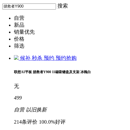
搜索
自营
新品
销量优先
价格
筛选
候补
秒杀
预约
预约抢购
联想AI平板 拯救者Y900 11磁吸键盘及支架 冰魄白
无
499
自营
以旧换新
214条评价
100.0%好评