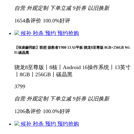
自营
外观定制
下单立减
9折
券
以旧换新
1654条评价
100.0%好评
候补
秒杀
预约
预约抢购
【张凌赫同款】联想 拯救者Y900 13 AI平板 骁龙8至尊版 8GB+256GB Wi-
Fi 碳晶黑
骁龙8至尊版丨8核丨Android 16操作系统丨13英寸
丨8GB丨256GB丨碳晶黑
3799
自营
外观定制
下单立减
9折
券
以旧换新
1206条评价
100.0%好评
候补
秒杀
预约
预约抢购