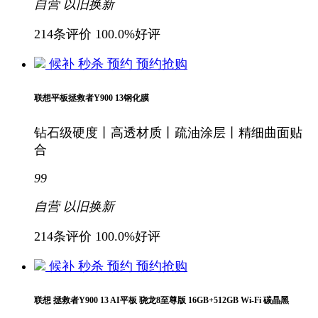
自营
以旧换新
214条评价
100.0%好评
候补
秒杀
预约
预约抢购
联想平板拯救者Y900 13钢化膜
钻石级硬度丨高透材质丨疏油涂层丨精细曲面贴
合
99
自营
以旧换新
214条评价
100.0%好评
候补
秒杀
预约
预约抢购
联想 拯救者Y900 13 AI平板 骁龙8至尊版 16GB+512GB Wi-Fi 碳晶黑