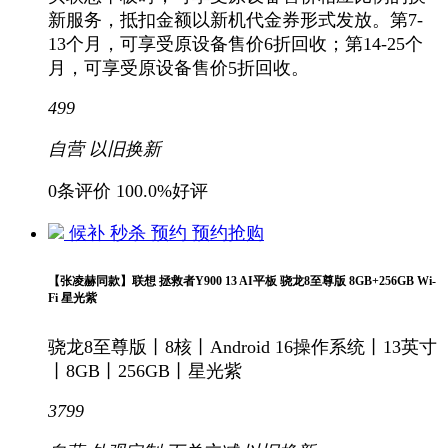
新服务，抵扣金额以新机代金券形式发放。第7-
13个月，可享受原设备售价6折回收；第14-25个
月，可享受原设备售价5折回收。
499
自营
以旧换新
0条评价
100.0%好评
候补
秒杀
预约
预约抢购
【张凌赫同款】联想 拯救者Y900 13 AI平板 骁龙8至尊版 8GB+256GB Wi-
Fi 星光紫
骁龙8至尊版丨8核丨Android 16操作系统丨13英寸
丨8GB丨256GB丨星光紫
3799