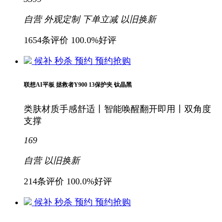
自营
外观定制
下单立减
以旧换新
1654条评价
100.0%好评
候补
秒杀
预约
预约抢购
联想AI平板 拯救者Y900 13保护夹 钛晶黑
类肤材质手感舒适丨智能唤醒翻开即用丨双角度
支撑
169
自营
以旧换新
214条评价
100.0%好评
候补
秒杀
预约
预约抢购