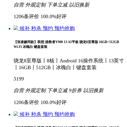
自营
外观定制
下单立减
以旧换新
1206条评价
100.0%好评
候补
秒杀
预约
预约抢购
【张凌赫同款】联想 拯救者Y900 13 AI平板 骁龙8至尊版 16GB+512GB
Wi-Fi 冰魄白 键盘套装
骁龙8至尊版丨8核丨Android 16操作系统丨13英寸
丨16GB丨512GB丨冰魄白丨键盘套装
5199
自营
外观定制
下单立减
9折
券
以旧换新
1206条评价
100.0%好评
候补
秒杀
预约
预约抢购