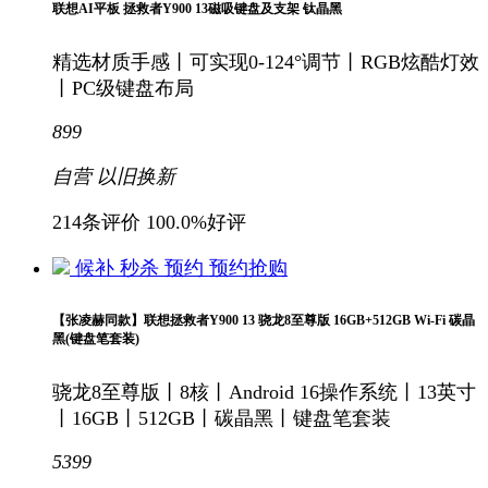
联想AI平板 拯救者Y900 13磁吸键盘及支架 钛晶黑
精选材质手感丨可实现0-124°调节丨RGB炫酷灯效
丨PC级键盘布局
899
自营
以旧换新
214条评价
100.0%好评
候补
秒杀
预约
预约抢购
【张凌赫同款】联想拯救者Y900 13 骁龙8至尊版 16GB+512GB Wi-Fi 碳晶
黑(键盘笔套装)
骁龙8至尊版丨8核丨Android 16操作系统丨13英寸
丨16GB丨512GB丨碳晶黑丨键盘笔套装
5399