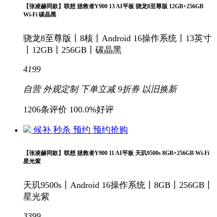
【张凌赫同款】联想 拯救者Y900 13 AI平板 骁龙8至尊版 12GB+256GB
Wi-Fi 碳晶黑
骁龙8至尊版丨8核丨Android 16操作系统丨13英寸
丨12GB丨256GB丨碳晶黑
4199
自营
外观定制
下单立减
9折
券
以旧换新
1206条评价
100.0%好评
候补
秒杀
预约
预约抢购
【张凌赫同款】联想 拯救者Y900 11 AI平板 天玑9500s 8GB+256GB Wi-Fi
星光紫
天玑9500s丨Android 16操作系统丨8GB丨256GB丨
星光紫
3399