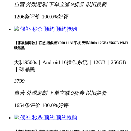
自营
外观定制
下单立减
9折
券
以旧换新
1206条评价
100.0%好评
候补
秒杀
预约
预约抢购
【张凌赫同款】联想 拯救者Y900 11 AI平板 天玑9500s 12GB+256GB Wi-Fi
碳晶黑
天玑9500s丨Android 16操作系统丨12GB丨256GB
丨碳晶黑
3799
自营
外观定制
下单立减
9折
券
以旧换新
1654条评价
100.0%好评
候补
秒杀
预约
预约抢购