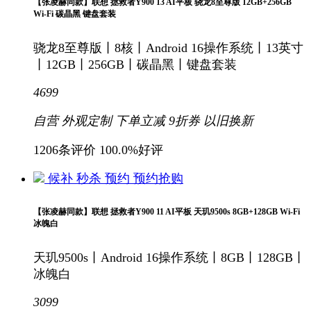
【张凌赫同款】联想 拯救者Y900 13 AI平板 骁龙8至尊版 12GB+256GB
Wi-Fi 碳晶黑 键盘套装
骁龙8至尊版丨8核丨Android 16操作系统丨13英寸
丨12GB丨256GB丨碳晶黑丨键盘套装
4699
自营
外观定制
下单立减
9折
券
以旧换新
1206条评价
100.0%好评
候补
秒杀
预约
预约抢购
【张凌赫同款】联想 拯救者Y900 11 AI平板 天玑9500s 8GB+128GB Wi-Fi
冰魄白
天玑9500s丨Android 16操作系统丨8GB丨128GB丨
冰魄白
3099