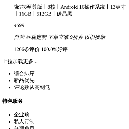
骁龙8至尊版丨8核丨Android 16操作系统丨13英寸
丨16GB丨512GB丨碳晶黑
4699
自营
外观定制
下单立减
9折
券
以旧换新
1206条评价
100.0%好评
上拉加载更多...
综合排序
新品优先
评论数从高到低
特色服务
企业购
私人订制
分期免息