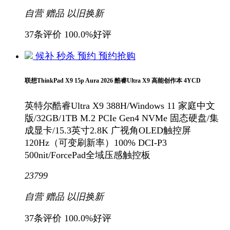
自营
赠品
以旧换新
37条评价
100.0%好评
候补
秒杀
预约
预约抢购
联想ThinkPad X9 15p Aura 2026 酷睿Ultra X9 高能创作本 4YCD
英特尔酷睿Ultra X9 388H/Windows 11 家庭中文
版/32GB/1TB M.2 PCIe Gen4 NVMe 固态硬盘/集
成显卡/15.3英寸2.8K 广视角OLED触控屏
120Hz（可变刷新率）100% DCI-P3
500nit/ForcePad全域压感触控板
23799
自营
赠品
以旧换新
37条评价
100.0%好评