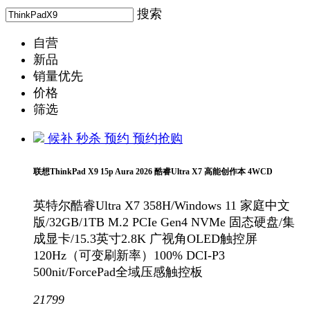
搜索
自营
新品
销量优先
价格
筛选
候补
秒杀
预约
预约抢购
联想ThinkPad X9 15p Aura 2026 酷睿Ultra X7 高能创作本 4WCD
英特尔酷睿Ultra X7 358H/Windows 11 家庭中文
版/32GB/1TB M.2 PCIe Gen4 NVMe 固态硬盘/集
成显卡/15.3英寸2.8K 广视角OLED触控屏
120Hz（可变刷新率）100% DCI-P3
500nit/ForcePad全域压感触控板
21799