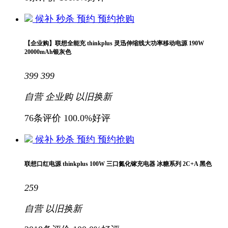
候补
秒杀
预约
预约抢购
【企业购】联想全能充 thinkplus 灵迅伸缩线大功率移动电源 190W
20000mAh银灰色
399
399
自营
企业购
以旧换新
76条评价
100.0%好评
候补
秒杀
预约
预约抢购
联想口红电源 thinkplus 100W 三口氮化镓充电器 冰糖系列 2C+A 黑色
259
自营
以旧换新