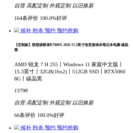
自营
高配定制
外观定制
以旧换新
164条评价
100.0%好评
候补
秒杀
预约
预约抢购
【定制款】联想拯救者R7000X 2026 15.3英寸电竞游戏本笔记本电脑 碳晶
黑
AMD 锐龙 7 H 255丨Windows 11 家庭中文版丨
15.3英寸丨32GB(16x2)丨512GB SSD丨RTX5060
8G丨碳晶黑
13798
自营
高配定制
外观定制
以旧换新
66条评价
100.0%好评
候补
秒杀
预约
预约抢购