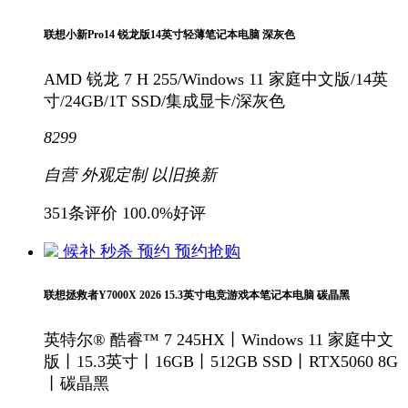
联想小新Pro14 锐龙版14英寸轻薄笔记本电脑 深灰色
AMD 锐龙 7 H 255/Windows 11 家庭中文版/14英
寸/24GB/1T SSD/集成显卡/深灰色
8299
自营
外观定制
以旧换新
351条评价
100.0%好评
候补
秒杀
预约
预约抢购
联想拯救者Y7000X 2026 15.3英寸电竞游戏本笔记本电脑 碳晶黑
英特尔® 酷睿™ 7 245HX丨Windows 11 家庭中文
版丨15.3英寸丨16GB丨512GB SSD丨RTX5060 8G
丨碳晶黑