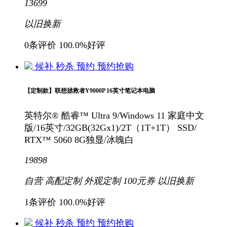
13699
以旧换新
0条评价
100.0%好评
候补
秒杀
预约
预约抢购
【定制款】联想拯救者Y9000P 16英寸笔记本电脑
英特尔® 酷睿™ Ultra 9/Windows 11 家庭中文
版/16英寸/32GB(32Gx1)/2T（1T+1T） SSD/
RTX™ 5060 8G独显/冰魄白
19898
自营
高配定制
外观定制
100元
券
以旧换新
1条评价
100.0%好评
候补
秒杀
预约
预约抢购