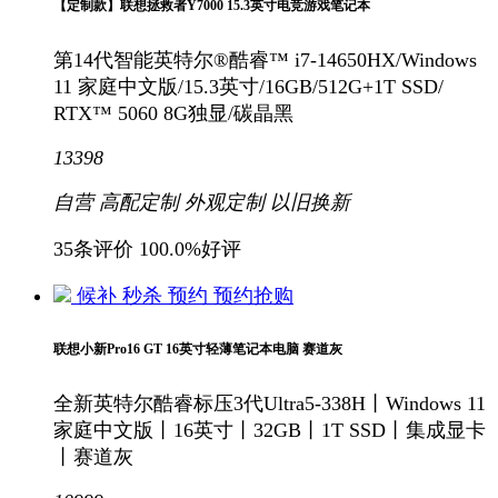
【定制款】联想拯救者Y7000 15.3英寸电竞游戏笔记本
第14代智能英特尔®酷睿™ i7-14650HX/Windows
11 家庭中文版/15.3英寸/16GB/512G+1T SSD/
RTX™ 5060 8G独显/碳晶黑
13398
自营
高配定制
外观定制
以旧换新
35条评价
100.0%好评
候补
秒杀
预约
预约抢购
联想小新Pro16 GT 16英寸轻薄笔记本电脑 赛道灰
全新英特尔酷睿标压3代Ultra5-338H丨Windows 11
家庭中文版丨16英寸丨32GB丨1T SSD丨集成显卡
丨赛道灰