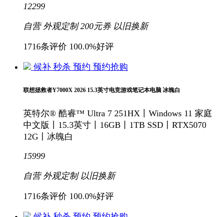
12299
自营
外观定制
200元
券
以旧换新
1716条评价
100.0%好评
候补
秒杀
预约
预约抢购
联想拯救者Y7000X 2026 15.3英寸电竞游戏笔记本电脑 冰魄白
英特尔® 酷睿™ Ultra 7 251HX丨Windows 11 家庭
中文版丨15.3英寸丨16GB丨1TB SSD丨RTX5070
12G丨冰魄白
15999
自营
外观定制
以旧换新
1716条评价
100.0%好评
候补
秒杀
预约
预约抢购