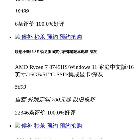
18499
6条评价
100.0%好评
候补
秒杀
预约
预约抢购
联想小新16 SE 锐龙版16英寸轻薄笔记本电脑 深灰
AMD Ryzen 7 8745HS/Windows 11 家庭中文版/16
英寸/16GB/512G SSD/集成显卡/深灰
5699
自营
外观定制
700元
券
以旧换新
22346条评价
100.0%好评
候补
秒杀
预约
预约抢购