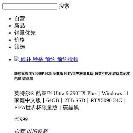
搜索
自营
新品
销量优先
价格
筛选
候补
秒杀
预约
预约抢购
联想拯救者Y9000P 2026 至尊版 FIFA世界杯限量版 16英寸电竞游戏笔记本
电脑 碳晶黑
英特尔® 酷睿™ Ultra 9 290HX Plus丨Windows 11
家庭中文版丨64GB丨2TB SSD丨RTX5090 24G丨
FIFA世界杯限量版丨碳晶黑
45999
自营
以旧换新