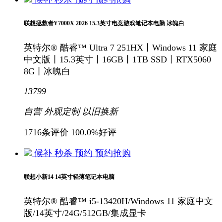
联想拯救者Y7000X 2026 15.3英寸电竞游戏笔记本电脑 冰魄白
英特尔® 酷睿™ Ultra 7 251HX丨Windows 11 家庭
中文版丨15.3英寸丨16GB丨1TB SSD丨RTX5060
8G丨冰魄白
13799
自营
外观定制
以旧换新
1716条评价
100.0%好评
候补
秒杀
预约
预约抢购
联想小新14 14英寸轻薄笔记本电脑
英特尔® 酷睿™ i5-13420H/Windows 11 家庭中文
版/14英寸/24G/512GB/集成显卡