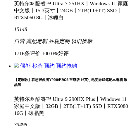
英特尔® 酷睿™ Ultra 7 251HX丨Windows 11 家庭
中文版丨15.3英寸丨24GB丨2TB(1T+1T) SSD丨
RTX5060 8G丨冰魄白
15148
自营
高配定制
外观定制
以旧换新
1716条评价
100.0%好评
候补
秒杀
预约
预约抢购
【定制款】联想拯救者Y9000P 2026 至尊版 16英寸电竞游戏笔记本电脑 碳
晶黑
英特尔® 酷睿™ Ultra 9 290HX Plus丨Windows 11
家庭中文版丨32GB丨2TB(1T+1T) SSD丨RTX5080
16G丨碳晶黑
33498