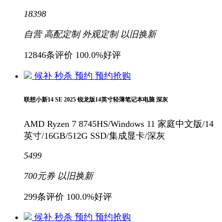
18398
自营
高配定制
外观定制
以旧换新
12846条评价
100.0%好评
候补
秒杀
预约
预约抢购
联想小新14 SE 2025 锐龙版14英寸轻薄笔记本电脑 深灰
AMD Ryzen 7 8745HS/Windows 11 家庭中文版/14
英寸/16GB/512G SSD/集成显卡/深灰
5499
700元
券
以旧换新
299条评价
100.0%好评
候补
秒杀
预约
预约抢购